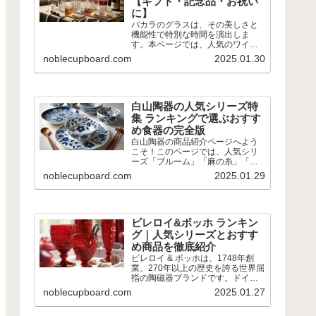
【ギフト・記念品・お祝い
に】
バカラのグラスは、その美しさと
機能性で特別な時間を演出しま
す。本ページでは、人気のワイン
グラスやロックグラス、シャンパ
noblecupboard.com
2025.01.30
ングラスなどをランキング形式で
ご紹介。 シンプルなデザインから
華やかなカットが施されたものま
で、用途やシーンに合わせて選べ...
白山陶器の人気シリーズ特
集 ランキングで選ぶおすす
め食器の完全版
白山陶器の商品紹介ページへよう
こそ！このページでは、人気シリ
ーズ「ブルーム」「麻の糸」「重
ね縞」や、子ども用食器「PiPi」
noblecupboard.com
2025.01.29
など、多彩な商品ラインナップを
ご紹介します。 白山陶器の素敵な
テーブルウェアで食卓に彩りを添
える器を見つけて、毎日の...
ビレロイ&ボッホ ランキン
グ｜人気シリーズとおすす
め商品を徹底紹介
ビレロイ & ボッホは、1748年創
業、270年以上の歴史を誇る世界屈
指の陶磁器ブランドです。ドイツ
の卓越した技術とフランスの洗練
noblecupboard.com
2025.01.27
された美学が融合した製品は、日
常を華やかに彩り、特別な時間を