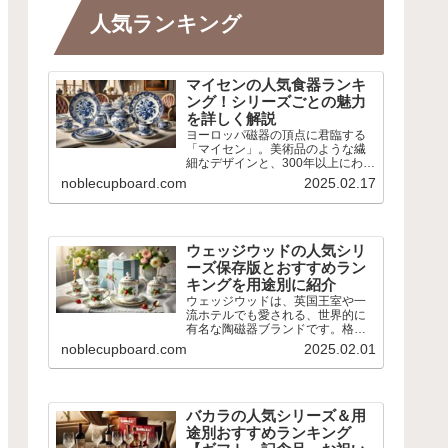
人気ランキング
マイセンの人気食器ランキ
ング！シリーズごとの魅力
を詳しく解説
ヨーロッパ磁器の頂点に君臨する
「マイセン」。美術品のような繊
細なデザインと、300年以上にわた
る伝統が魅力です。 本記事では、
noblecupboard.com
2025.02.17
マイセンの人気シリーズやおすす
めアイテムをランキング形式でご
紹介。歴史ある定番デザインか
ら、現代の暮らしに馴染むモ...
ウェッジウッドの人気シリ
ーズ保存版とおすすめラン
キングを用途別に紹介
ウェッジウッドは、英国王室や一
流ホテルでも愛される、世界的に
有名な陶磁器ブランドです。格式
高いデザインから、カジュアルに
noblecupboard.com
2025.02.01
使えるシリーズまで幅広く展開さ
れ、用途に応じた選び方ができま
す。 本記事では、ウェッジウッド
の魅力や人気シリーズ、アイテ...
バカラの人気シリーズ＆用
途別おすすめランキング