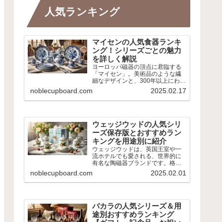
人気ランキング
マイセンの人気食器ランキ
ング！シリーズごとの魅力
を詳しく解説
ヨーロッパ磁器の頂点に君臨する
「マイセン」。美術品のような繊
細なデザインと、300年以上にわた
る伝統が魅力です。 本記事では、
noblecupboard.com
2025.02.17
マイセンの人気シリーズやおすす
めアイテムをランキング形式でご
紹介。歴史ある定番デザインか
ら、現代の暮らしに馴染むモ...
ウェッジウッドの人気シリ
ーズ保存版とおすすめラン
キングを用途別に紹介
ウェッジウッドは、英国王室や一
流ホテルでも愛される、世界的に
有名な陶磁器ブランドです。格式
高いデザインから、カジュアルに
noblecupboard.com
2025.02.01
使えるシリーズまで幅広く展開さ
れ、用途に応じた選び方ができま
す。 本記事では、ウェッジウッド
の魅力や人気シリーズ、アイテ...
バカラの人気シリーズ＆用
途別おすすめランキング