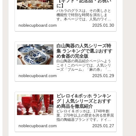
【ギフト・記念品・お祝い
に】
バカラのグラスは、その美しさと
機能性で特別な時間を演出しま
す。本ページでは、人気のワイン
グラスやロックグラス、シャンパ
noblecupboard.com
2025.01.30
ングラスなどをランキング形式で
ご紹介。 シンプルなデザインから
華やかなカットが施されたものま
で、用途やシーンに合わせて選べ...
白山陶器の人気シリーズ特
集 ランキングで選ぶおすす
め食器の完全版
白山陶器の商品紹介ページへよう
こそ！このページでは、人気シリ
ーズ「ブルーム」「麻の糸」「重
ね縞」や、子ども用食器「PiPi」
noblecupboard.com
2025.01.29
など、多彩な商品ラインナップを
ご紹介します。 白山陶器の素敵な
テーブルウェアで食卓に彩りを添
える器を見つけて、毎日の...
ビレロイ&ボッホ ランキン
グ｜人気シリーズとおすす
め商品を徹底紹介
ビレロイ & ボッホは、1748年創
業、270年以上の歴史を誇る世界屈
指の陶磁器ブランドです。ドイツ
の卓越した技術とフランスの洗練
noblecupboard.com
2025.01.27
された美学が融合した製品は、日
常を華やかに彩り、特別な時間を